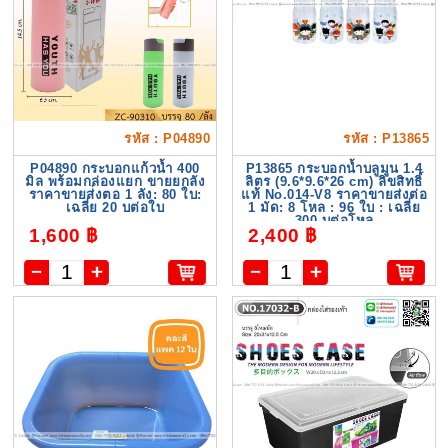
รหัส : P04890
รหัส : P13865
P04890 กระบอกแก้วน้ำ 400
P13865 กระบอกน้ำบลูมูน 1.4
มิล พร้อมกล่องแยก ขายยกลัง
ลิตร (9.6*9.6*26 cm) ลิขสิทธิ์
ราคาขายส่่งตอ 1 ลัง: 80 ใบ:
แท้ No.014-V8 ราคาขายส่งต่อ
เฉลี่ย 20 บต่อใบ
1 มัด: 8 โหล : 96 ใบ : เฉลี่ย
300 บต่อโหล
1,600 ฿
2,400 ฿