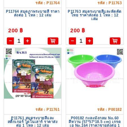
รหัส : P11764
รหัส : P11763
P11764 สมุดภาพระบายสี ราคา
P11763 สมุดระบายสีและหัดคัด
ส่งต่อ 1 โหล : 12 เล่ม
ไทย ราคาส่งต่อ 1 โหล : 12
เล่ม
200 ฿
200 ฿
รหัส : P11761
รหัส : P00182
P11761 สมุดระบายสีและ
P00182 กะละมังกลม No.60
สติ๊กเกอร์ ไดโนเสาร์ ราคาส่ง
สีหวาน (57*57*18.5 cm) เกรด
ต่อ 1 โหล : 12 เล่ม
เอ No.164 (ราคาขายส่งต่อ 1