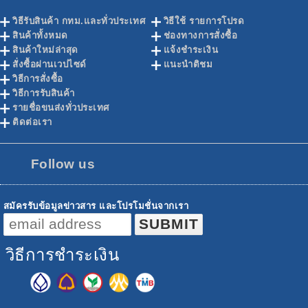
วิธีรับสินค้า กทม.และทั่วประเทศ
วิธีใช้ รายการโปรด
สินค้าทั้งหมด
ช่องทางการสั่งซื้อ
สินค้าใหม่ล่าสุด
แจ้งชำระเงิน
สั่งซื้อผ่านเวปไซด์
แนะนำติชม
วิธีการสั่งซื้อ
วิธีการรับสินค้า
รายชื่อขนส่งทั่วประเทศ
ติดต่อเรา
Follow us
สมัครรับข้อมูลข่าวสาร และโปรโมชั่นจากเรา
วิธีการชำระเงิน