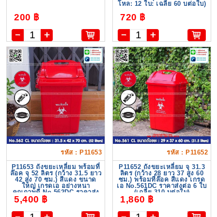
โหล: 12 ใบ: เฉลี่ย 60 บต่อใบ)
200 ฿
720 ฿
รหัส : P11653
รหัส : P11652
P11653 ถังขยะเหลี่ยม พร้อมที่
P11652 ถังขยะเหลี่ยม จุ 31.3
ล๊อค จุ 52 ลิตร (กว้าง 31.5 ยาว
ลิตร (กว้าง 28 ยาว 37 สูง 60
42 สูง 70 ซม.) สีแดง ขนาด
ซม.) พร้อมที่ล๊อค สีแดง เกรด
ใหญ่ เกรดเอ อย่างหนา
เอ No.561DC ราคาส่งต่อ 6 ใบ
คุณภาพดี No.562DC ราคาส่ง
(เฉลี่ย 310 บต่อใบ)
5,400 ฿
1,860 ฿
ต่อ 12 ใบ:เฉลี่ย 4