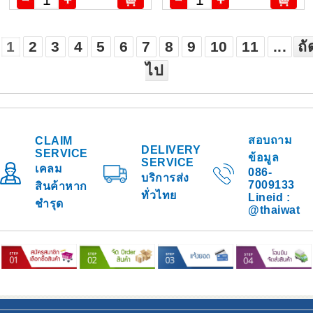
1
2
3
4
5
6
7
8
9
10
11
...
ถั
ไป
สอบถาม
CLAIM
DELIVERY
SERVICE
ข้อมูล
SERVICE
เคลม
086-
บริการส่ง
7009133
สินค้าหาก
ทั่วไทย
Lineid :
ชำรุด
@thaiwat