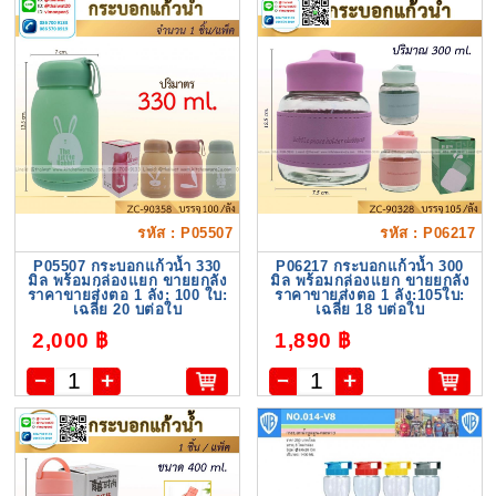
รหัส : P05507
รหัส : P06217
P05507 กระบอกแก้วน้ำ 330
P06217 กระบอกแก้วน้ำ 300
มิล พร้อมกล่องแยก ขายยกลัง
มิล พร้อมกล่องแยก ขายยกลัง
ราคาขายส่่งตอ 1 ลัง: 100 ใบ:
ราคาขายส่่งตอ 1 ลัง:105ใบ:
เฉลี่ย 20 บต่อใบ
เฉลี่ย 18 บต่อใบ
2,000 ฿
1,890 ฿