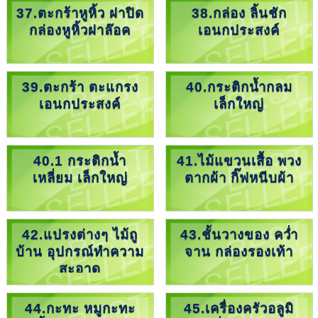
37.ตะกร้าหูหิ้ว ฝาปิด
38.กล่อง ลิ้นชัก
กล่องหูหิ้วฝาล๊อค
เอนกประสงค์
39.ตะกร้า ตะแกรง
40.กระติกน้ำกลม
เอนกประสงค์
เล็กใหญ่
40.1 กระติกน้ำ
41.ไม้แขวนเสื้อ พวง
เหลี่ยม เล็กใหญ่
ตากผ้า กิ๊ฟหนีบผ้า
42.แปรงต่างๆ ไม้ถู
43.ชั้นวางของ คว่ำ
บ้าน อุปกรณ์ทำความ
จาน กล่องรองเท้า
สะอาด
44.กะทะ หมูกะทะ
45.เครื่องครัวอลูมิ