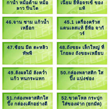
กาน้ำ หม้อด้าม หม้อ
เนียม ยี่ห้อจรเข้ ของ
ลาว ปิ่นโต
แท้
46.จาน ชาม แก้วน้ำ
45.1 เครื่องครัวส
เหยือก
แตนเลสแท้ ยี่ห้อ จากั
วร์
47.ช้อน มีด ตะหลิว
48.ถังขยะ เล็กใหญ่ ที่
ทัพพี
โกยผง ถังขยะเหยียบ
49.ลังผลไม้ ลังคว่ำ
50.กล่องพลาสติก ใส
แก้ว ทนกระแทก
ปิ๊ง แบ่งช่อง
51.กล่องพลาสติกใส
52.ขวดโหล กระปุก
ปิ๊ง กล่องเค๊กอย่างดี
ใส่ของฝาก (ยกมัด)