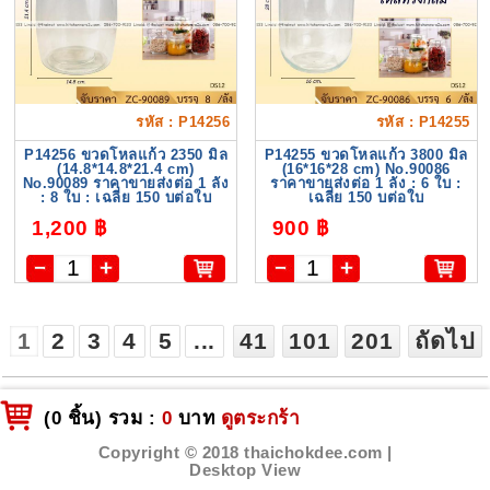
รหัส : P14256
รหัส : P14255
P14256 ขวดโหลแก้ว 2350 มิล
P14255 ขวดโหลแก้ว 3800 มิล
(14.8*14.8*21.4 cm)
(16*16*28 cm) No.90086
No.90089 ราคาขายส่งต่อ 1 ลัง
ราคาขายส่งต่อ 1 ลัง : 6 ใบ :
: 8 ใบ : เฉลี่ย 150 บต่อใบ
เฉลี่ย 150 บต่อใบ
1,200 ฿
900 ฿
1
2
3
4
5
...
41
101
201
ถัดไป
(0 ชิ้น) รวม :
0
บาท
ดูตระกร้า
สอบถาม
CLAIM
Copyright © 2018 thaichokdee.com |
DELIVERY
Desktop View
SERVICE
ข้อมูล
SERVICE