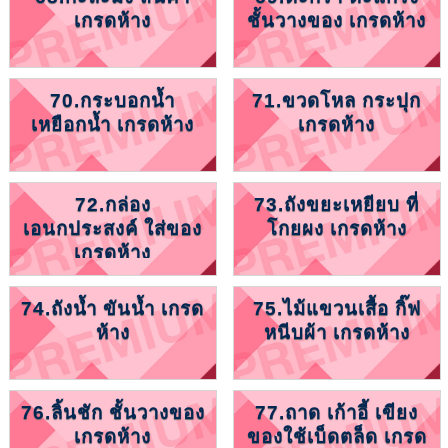
เกรดห้าง
ชั้นวางของ เกรดห้าง
70.กระบอกน้ำ
71.ขวดโหล กระปุก
เหยือกน้ำ เกรดห้าง
เกรดห้าง
72.กล่อง
73.ถังขยะเหยียบ ที่
เอนกประสงค์ ใส่ของ
โกยผง เกรดห้าง
เกรดห้าง
74.ถังน้ำ ขันน้ำ เกรด
75.ไม้แขวนเสื้อ กิ๊ฟ
ห้าง
หนีบผ้า เกรดห้าง
76.ลิ้นชัก ชั้นวางของ
77.ถาด เก้าอี้ เขียง
เกรดห้าง
ของใช้เบ็ดตล็ด เกรด