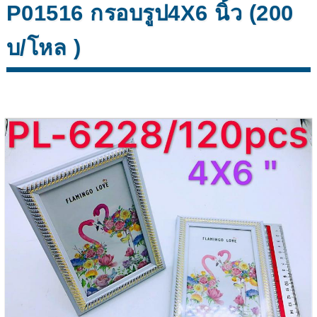
P01516 กรอบรูป4X6 นิ้ว (200
บ/โหล )