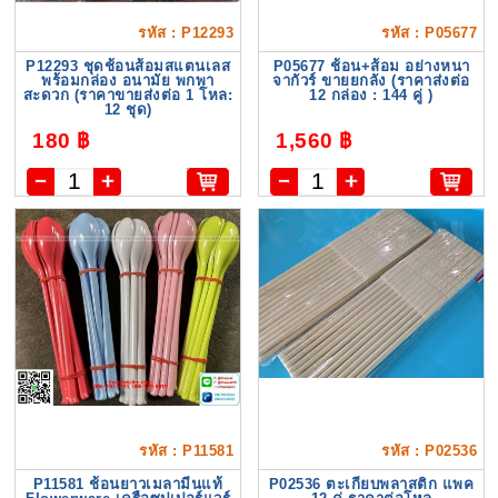
รหัส : P12293
รหัส : P05677
P12293 ชุดช้อนส้อมสแตนเลส
P05677 ช้อน+ส้อม อย่างหนา
พร้อมกล่อง อนามัย พกพา
จากัวร์ ขายยกลัง (ราคาส่งต่อ
สะดวก (ราคาขายส่งต่อ 1 โหล:
12 กล่อง : 144 คู่ )
12 ชุด)
180 ฿
1,560 ฿
รหัส : P11581
รหัส : P02536
P11581 ช้อนยาวเมลามีนแท้
P02536 ตะเกียบพลาสติก แพค