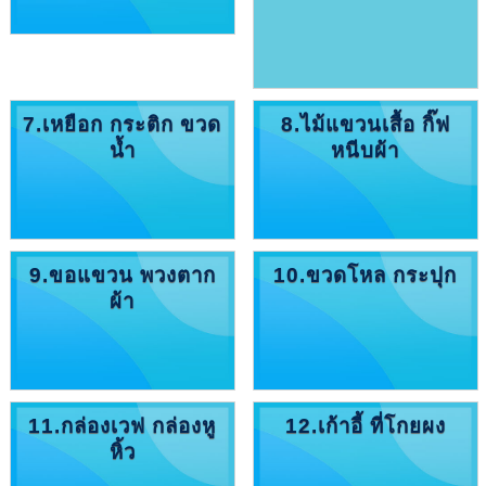
7.เหยือก กระติก ขวด
8.ไม้แขวนเสื้อ กิ๊ฟ
น้ำ
หนีบผ้า
9.ขอแขวน พวงตาก
10.ขวดโหล กระปุก
ผ้า
11.กล่องเวฟ กล่องหู
12.เก้าอี้ ที่โกยผง
หิ้ว