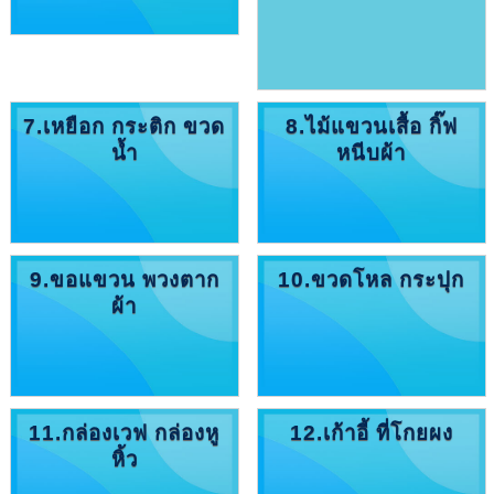
7.เหยือก กระติก ขวด
8.ไม้แขวนเสื้อ กิ๊ฟ
น้ำ
หนีบผ้า
9.ขอแขวน พวงตาก
10.ขวดโหล กระปุก
ผ้า
11.กล่องเวฟ กล่องหู
12.เก้าอี้ ที่โกยผง
หิ้ว