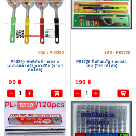
รหัส : P00390
รหัส : P01720
P00390 ทัพพีตักข้าวแกง ส
P01720 ปืนยิงแก๊ส ราคาต่อ
เตลเลสด้ามจับพลาสติก (ราคา
โหล (190 บ/โหล)
ต่อโหล)
90 ฿
190 ฿