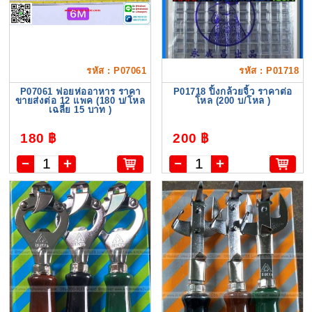
รหัส : P07061
รหัส : P01718
P07061 ฟอยห่ออาหาร ราคา
P01718 ปิ้งกล้วยจิ้ว ราคาต่อ
ขายส่งต่อ 12 แพค (180 บ/โหล
โหล (200 บ/โหล )
เฉลี่ย 15 บาท )
180 ฿
200 ฿