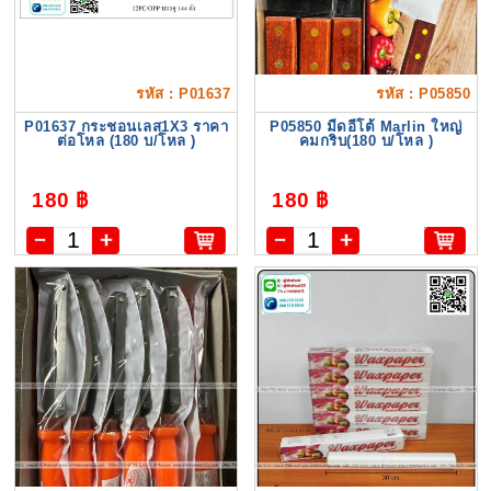
รหัส : P01637
รหัส : P05850
P01637 กระชอนเลส1X3 ราคา
P05850 มีดอีโต้ Marlin ใหญ่
ต่อโหล (180 บ/โหล )
คมกริบ(180 บ/โหล )
180 ฿
180 ฿