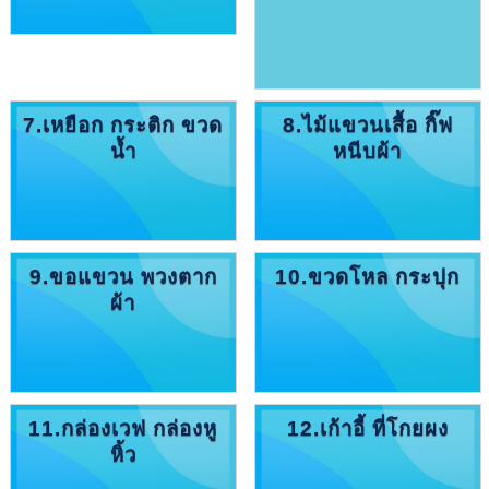
7.เหยือก กระติก ขวด
8.ไม้แขวนเสื้อ กิ๊ฟ
น้ำ
หนีบผ้า
9.ขอแขวน พวงตาก
10.ขวดโหล กระปุก
ผ้า
11.กล่องเวฟ กล่องหู
12.เก้าอี้ ที่โกยผง
หิ้ว