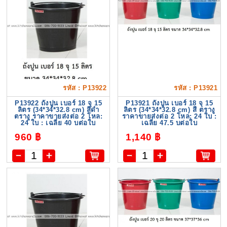
รหัส : P13922
รหัส : P13921
P13922 ถังปูน เบอร์ 18 จุ 15
P13921 ถังปูน เบอร์ 18 จุ 15
ลิตร (34*34*32.8 cm) สีดำ
ลิตร (34*34*32.8 cm) สี ตรางู
ตรางู ราคาขายส่งต่อ 2 โหล:
ราคาขายส่งต่อ 2 โหล: 24 ใบ :
24 ใบ : เฉลี่ย 40 บต่อใบ
เฉลี่ย 47.5 บต่อใบ
960 ฿
1,140 ฿