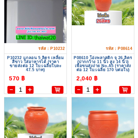
รหัส : P10232
รหัส : P08614
P10232 แกลอน 5 ลิตร เหลี่ยม
P08610 โอ่งพลาสติก จุ 26 ลิตร
สีขาว ใส่อาหารได้ (ราคา
(ปากกว้าง 11 นิ้ว สูง 14 นิ้ว)
ขายส่งต่อ 12 ใบ:เฉลี่ยใบละ
เพื่อขนส่งง่าย No.A5 (ราคาส่ง
47.5 บาท)
ต่อ 12 ใบ:เฉลี่ย 170 บต่อใบ)
570 ฿
2,040 ฿