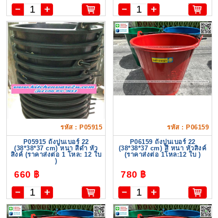
รหัส : P05915
รหัส : P06159
P05915 ถังปูนเบอร์ 22
P06159 ถังปูนเบอร์ 22
(38*38*37 cm) หนา สีดำ หัว
(38*38*37 cm) สี หนา หัวสิงค์
สิงค์ (ราคาส่งต่อ 1 โหล: 12 ใบ
(ราคาส่งต่อ 1โหล:12 ใบ )
)
660 ฿
780 ฿