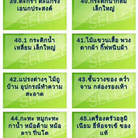
39.ตะกร้า ตะแกรง
40.กระติกน้ำกลม
เอนกประสงค์
เล็กใหญ่
40.1 กระติกน้ำ
41.ไม้แขวนเสื้อ พวง
เหลี่ยม เล็กใหญ่
ตากผ้า กิ๊ฟหนีบผ้า
42.แปรงต่างๆ ไม้ถู
43.ชั้นวางของ คว่ำ
บ้าน อุปกรณ์ทำความ
จาน กล่องรองเท้า
สะอาด
44.กะทะ หมูกะทะ
45.เครื่องครัวอลูมิ
กาน้ำ หม้อด้าม หม้อ
เนียม ยี่ห้อจรเข้ ของ
ลาว ปิ่นโต
แท้