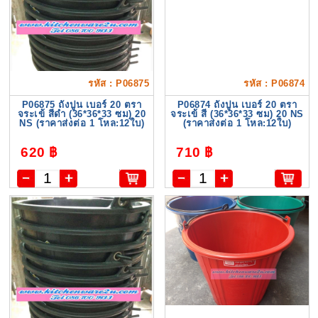
รหัส : P06875
รหัส : P06874
P06875 ถังปูน เบอร์ 20 ตรา
P06874 ถังปูน เบอร์ 20 ตรา
จระเข้ สีดำ (36*36*33 ซม) 20
จระเข้ สี (36*36*33 ซม) 20 NS
NS (ราคาส่งต่อ 1 โหล:12ใบ)
(ราคาส่งต่อ 1 โหล:12ใบ)
620 ฿
710 ฿