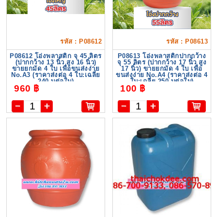
รหัส : P08612
รหัส : P08613
P08612 โอ่งพลาสติก จุ 45 ลิตร
P08613 โอ่งพลาสติกปากกว้าง
(ปากกว้าง 13 นิ้ว สูง 16 นิ้ว)
จุ 55 ลิตร (ปากกว้าง 17 นิ้ว สูง
ขายยกมัด 4 ใบ เพื่อขนส่งง่าย
17 นิ้ว) ขายยกมัด 4 ใบ เพื่อ
No.A3 (ราคาส่งต่อ 4 ใบ:เฉลี่ย
ขนส่งง่าย No.A4 (ราคาส่งต่อ 4
240 บต่อใบ)
ใบ:เฉลี่ย 250 บต่อใบ)
960 ฿
100 ฿