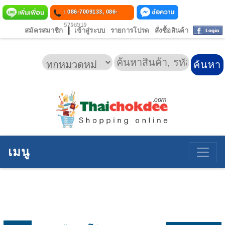
: 086-7009133, 086-
5708919
|
สมัครสมาชิก
เข้าสู่ระบบ
รายการโปรด
สั่งซื้อสินค้า
เมนู