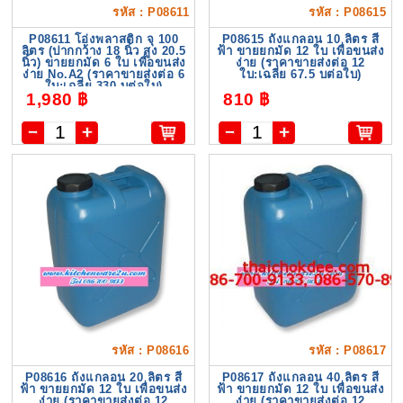
รหัส : P08611
รหัส : P08615
P08611 โอ่งพลาสติก จุ 100
P08615 ถังแกลอน 10 ลิตร สี
ลิตร (ปากกว้าง 18 นิ้ว สูง 20.5
ฟ้า ขายยกมัด 12 ใบ เพื่อขนส่ง
นิ้ว) ขายยกมัด 6 ใบ เพื่อขนส่ง
ง่าย (ราคาขายส่งต่อ 12
ง่าย No.A2 (ราคาขายส่งต่อ 6
ใบ:เฉลี่ย 67.5 บต่อใบ)
ใบ:เฉลี่ย 330 บต่อใบ)
1,980 ฿
810 ฿
รหัส : P08616
รหัส : P08617
P08616 ถังแกลอน 20 ลิตร สี
P08617 ถังแกลอน 40 ลิตร สี
ฟ้า ขายยกมัด 12 ใบ เพื่อขนส่ง
ฟ้า ขายยกมัด 12 ใบ เพื่อขนส่ง
ง่าย (ราคาขายส่งต่อ 12
ง่าย (ราคาขายส่งต่อ 12