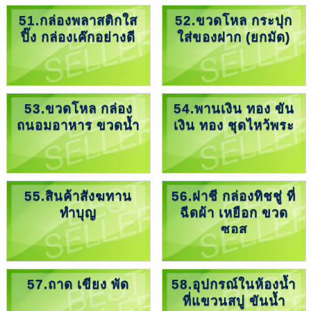
51.กล่องพลาสติกใส
52.ขวดโหล กระปุก
ปิ๊ง กล่องเค๊กอย่างดี
ใส่ของฝาก (ยกมัด)
53.ขวดโหล กล่อง
54.พานเงิน ทอง ขัน
ถนอมอาหาร ขวดน้ำ
เงิน ทอง ชุดไหว้พระ
55.สินค้าสังฆทาน
56.ฝาชี กล่องทิชชู่ ที่
ทำบุญ
ฉีดผ้า เหยือก ขวด
ซอส
57.ถาด เขียง พัด
58.อุปกรณ์ในห้องน้ำ
ที่แขวนสบู่ ขันน้ำ