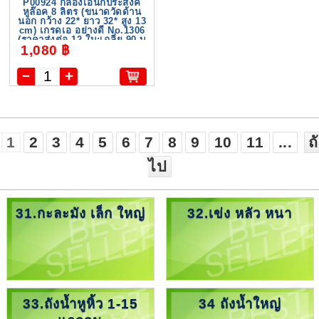
P00924 กล่องเอนกประสงค์
หูล๊อค 8 ลิตร (ขนาดวัดด้าน
นอก กว้าง 22* ยาว 32* สูง 13
cm) เกรดเอ อย่างดี No.1306
(ราคาส่งต่อ 12 ใบ:เฉลี่ย 90 บ
1,080 ฿
ต่อใบ)
1
2
3
4
5
6
7
8
9
10
11
...
ถ
ไป
31.กะละมัง เล็ก ใหญ่
32.เข่ง หลัว หนา
33.ถังน้ำหูหิ้ว 1-15
34 ถังน้ำใหญ่