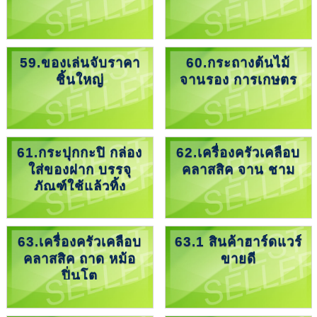
59.ของเล่นจับราคา
60.กระถางต้นไม้
ชิ้นใหญ่
จานรอง การเกษตร
61.กระปุกกะปิ กล่อง
62.เครื่องครัวเคลือบ
ใส่ของฝาก บรรจุ
คลาสสิค จาน ชาม
ภัณฑ์ใช้แล้วทิ้ง
63.เครื่องครัวเคลือบ
63.1 สินค้าฮาร์ดแวร์
คลาสสิค ถาด หม้อ
ขายดี
ปิ่นโต