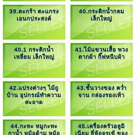
39.ตะกร้า ตะแกรง
40.กระติกน้ำกลม
เอนกประสงค์
เล็กใหญ่
40.1 กระติกน้ำ
41.ไม้แขวนเสื้อ พวง
เหลี่ยม เล็กใหญ่
ตากผ้า กิ๊ฟหนีบผ้า
42.แปรงต่างๆ ไม้ถู
43.ชั้นวางของ คว่ำ
บ้าน อุปกรณ์ทำความ
จาน กล่องรองเท้า
สะอาด
44.กะทะ หมูกะทะ
45.เครื่องครัวอลูมิ
กาน้ำ หม้อด้าม หม้อ
เนียม ยี่ห้อจรเข้ ของ