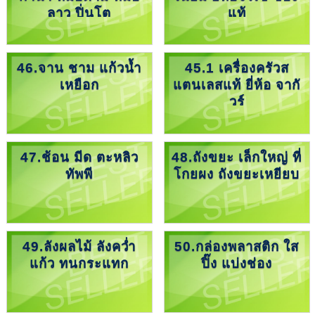
ลาว ปิ่นโต
แท้
46.จาน ชาม แก้วน้ำ
45.1 เครื่องครัวส
เหยือก
แตนเลสแท้ ยี่ห้อ จากั
วร์
47.ช้อน มีด ตะหลิว
48.ถังขยะ เล็กใหญ่ ที่
ทัพพี
โกยผง ถังขยะเหยียบ
49.ลังผลไม้ ลังคว่ำ
50.กล่องพลาสติก ใส
แก้ว ทนกระแทก
ปิ๊ง แบ่งช่อง