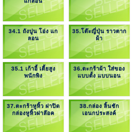
แกลอน
34.1 ถังปูน โอ่ง แก
35.โต๊ะญี่ปุ่น ราวตาก
ลอน
ผ้า
35.1 เก้าอี้ เตี้ยสูง
36.ตะกร้าผ้า ใส่ของ
พนักพิง
แบบตั้ง แบบนอน
37.ตะกร้าหูหิ้ว ฝาปิด
38.กล่อง ลิ้นชัก
กล่องหูหิ้วฝาล๊อค
เอนกประสงค์