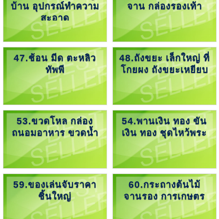
บ้าน อุปกรณ์ทำความ
จาน กล่องรองเท้า
สะอาด
47.ช้อน มีด ตะหลิว
48.ถังขยะ เล็กใหญ่ ที่
ทัพพี
โกยผง ถังขยะเหยียบ
53.ขวดโหล กล่อง
54.พานเงิน ทอง ขัน
ถนอมอาหาร ขวดน้ำ
เงิน ทอง ชุดไหว้พระ
59.ของเล่นจับราคา
60.กระถางต้นไม้
ชิ้นใหญ่
จานรอง การเกษตร