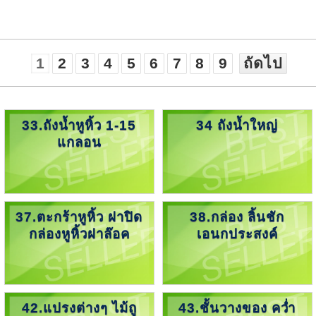
1
2
3
4
5
6
7
8
9
ถัดไป
33.ถังน้ำหูหิ้ว 1-15
34 ถังน้ำใหญ่
แกลอน
37.ตะกร้าหูหิ้ว ฝาปิด
38.กล่อง ลิ้นชัก
กล่องหูหิ้วฝาล๊อค
เอนกประสงค์
42.แปรงต่างๆ ไม้ถู
43.ชั้นวางของ คว่ำ