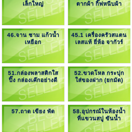
เล็กใหญ่
ตากผ้า กิ๊ฟหนีบผ้า
46.จาน ชาม แก้วน้ำ
45.1 เครื่องครัวสแตน
เหยือก
เลสแท้ ยี่ห้อ จากัวร์
51.กล่องพลาสติกใส
52.ขวดโหล กระปุก
ปิ๊ง กล่องเค๊กอย่างดี
ใส่ของฝาก (ยกมัด)
57.ถาด เขียง พัด
58.อุปกรณ์ในห้องน้ำ
ที่แขวนสบู่ ขันน้ำ