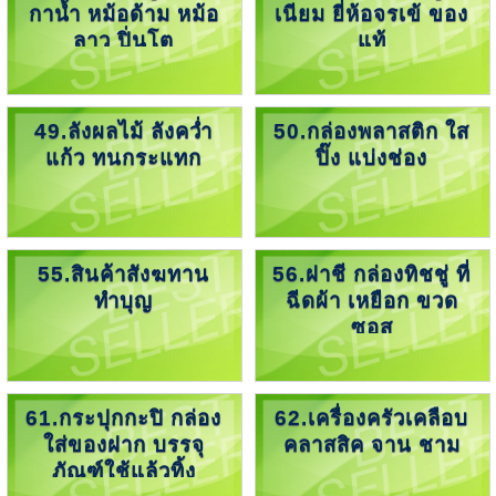
กาน้ำ หม้อด้าม หม้อ
เนียม ยี่ห้อจรเข้ ของ
ลาว ปิ่นโต
แท้
49.ลังผลไม้ ลังคว่ำ
50.กล่องพลาสติก ใส
แก้ว ทนกระแทก
ปิ๊ง แบ่งช่อง
55.สินค้าสังฆทาน
56.ฝาชี กล่องทิชชู่ ที่
ทำบุญ
ฉีดผ้า เหยือก ขวด
ซอส
61.กระปุกกะปิ กล่อง
62.เครื่องครัวเคลือบ
ใส่ของฝาก บรรจุ
คลาสสิค จาน ชาม
ภัณฑ์ใช้แล้วทิ้ง