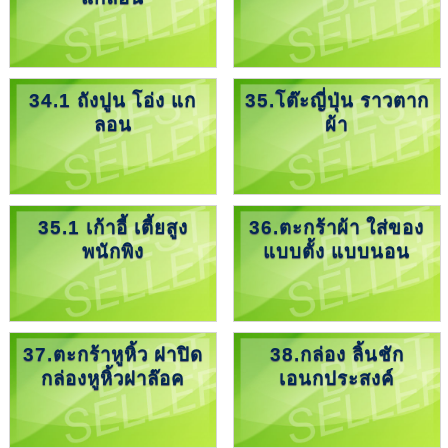
34.1 ถังปูน โอ่ง แก
35.โต๊ะญี่ปุ่น ราวตาก
ลอน
ผ้า
35.1 เก้าอี้ เตี้ยสูง
36.ตะกร้าผ้า ใส่ของ
พนักพิง
แบบตั้ง แบบนอน
37.ตะกร้าหูหิ้ว ฝาปิด
38.กล่อง ลิ้นชัก
กล่องหูหิ้วฝาล๊อค
เอนกประสงค์