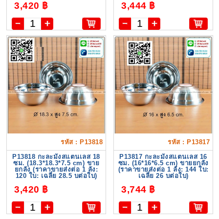
3,420 ฿
3,444 ฿
รหัส : P13818
รหัส : P13817
P13818 กะละมังสแตนเลส 18
P13817 กะละมังสแตนเลส 16
ซม. (18.3*18.3*7.5 cm) ขาย
ซม. (16*16*6.5 cm) ขายยกลัง
ยกลัง (ราคาขายส่งต่อ 1 ลัง:
(ราคาขายส่งต่อ 1 ลัง: 144 ใบ:
120 ใบ: เฉลี่ย 28.5 บต่อใบ)
เฉลี่ย 26 บต่อใบ)
3,420 ฿
3,744 ฿