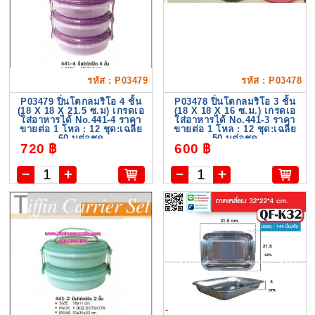
รหัส : P03479
รหัส : P03478
P03479 ปิ่นโตกลมริโอ 4 ชั้น
P03478 ปิ่นโตกลมริโอ 3 ชั้น
(18 X 18 X 21.5 ซ.ม) เกรดเอ
(18 X 18 X 16 ซ.ม.) เกรดเอ
ใส่อาหารได้ No.441-4 ราคา
ใส่อาหารได้ No.441-3 ราคา
ขายต่อ 1 โหล : 12 ชุด:เฉลี่ย
ขายต่อ 1 โหล : 12 ชุด:เฉลี่ย
60 บต่อชุด
50 บต่อชุด
720 ฿
600 ฿