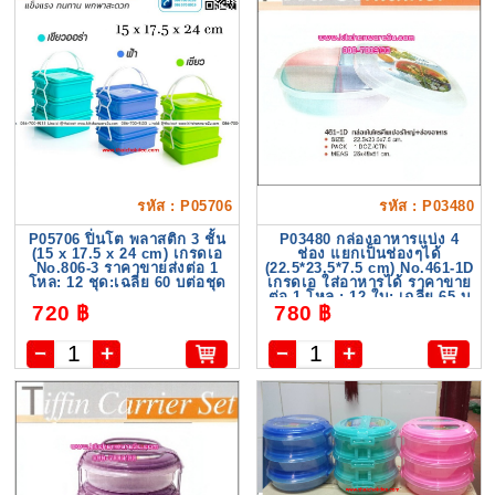
รหัส : P05706
รหัส : P03480
P05706 ปิ่นโต พลาสติก 3 ชั้น
P03480 กล่องอาหารแบ่ง 4
(15 x 17.5 x 24 cm) เกรดเอ
ช่อง แยกเป็นช่องๆได้
No.806-3 ราคาขายส่งต่อ 1
(22.5*23.5*7.5 cm) No.461-1D
โหล: 12 ชุด:เฉลี่ย 60 บต่อชุด
เกรดเอ ใส่อาหารได้ ราคาขาย
ต่อ 1 โหล : 12 ใบ: เฉลี่ย 65 บ
720 ฿
780 ฿
ต่อใบ