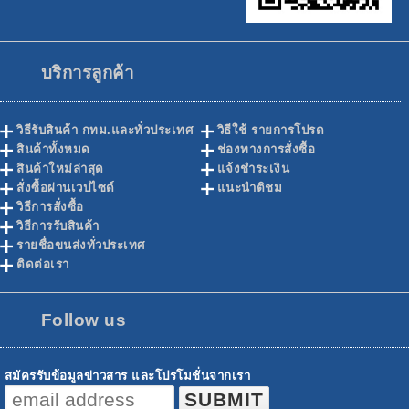
บริการลูกค้า
วิธีรับสินค้า กทม.และทั่วประเทศ
วิธีใช้ รายการโปรด
สินค้าทั้งหมด
ช่องทางการสั่งซื้อ
สินค้าใหม่ล่าสุด
แจ้งชำระเงิน
สั่งซื้อผ่านเวปไซด์
แนะนำติชม
วิธีการสั่งซื้อ
วิธีการรับสินค้า
รายชื่อขนส่งทั่วประเทศ
ติดต่อเรา
Follow us
สมัครรับข้อมูลข่าวสาร และโปรโมชั่นจากเรา