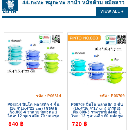
44.กะทะ หมูกะทะ กาน้ำ หม้อด้าม หม้อลาว
ปิ่นโต
VIEW ALL +
รหัส : P06314
รหัส : P06709
P06314 ปิ่นโต พลาสติก 4 ชั้น
P06709 ปิ่นโต พลาสติก 3 ชั้น
(16.4*16.4*22 cm) เกรดเอ
(16.4*16.4*17 cm) เกรดเอ
No.808-4 ราคาขายส่งต่อ 1
No.808-3 ราคาขายส่งต่อ 1
โหล: 12 ชุด:เฉลี่ย 70 บต่อชุด
โหล: 12 ชุด:เฉลี่ย 60 บต่อชุด
840 ฿
720 ฿