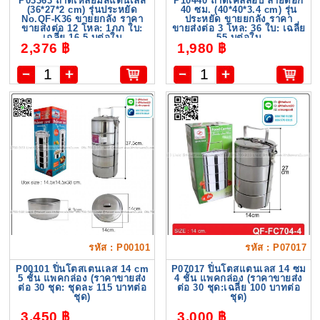
P03363 ถาดเหลี่ยมสแตนเลส
P10440 ถาดเคลลือบ ลายดอก
(36*27*2 cm) รุ่นประหยัด
40 ซม. (40*40*3.4 cm) รุ่น
No.QF-K36 ขายยกลัง ราคา
ประหยัด ขายยกลัง ราคา
ขายส่งต่อ 12 โหล: 1ภภ ใบ:
ขายส่งต่อ 3 โหล: 36 ใบ: เฉลี่ย
เฉลี่ย 16.5 บต่อใบ
55 บต่อใบ
2,376 ฿
1,980 ฿
รหัส : P00101
รหัส : P07017
P00101 ปิ่นโตสเตนเลส 14 cm
P07017 ปิ่นโตสแตนเลส 14 ซม
5 ชั้น แพคกล่อง (ราคาขายส่ง
4 ชั้น แพคกล่อง (ราคาขายส่ง
ต่อ 30 ชุด: ชุดละ 115 บาทต่อ
ต่อ 30 ชุด:เฉลี่ย 100 บาทต่อ
ชุด)
ชุด)
3,450 ฿
3,000 ฿