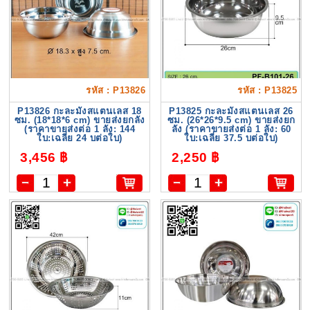
รหัส : P13826
รหัส : P13825
P13826 กะละมังสแตนเลส 18
P13825 กะละมังสแตนเลส 26
ซม. (18*18*6 cm) ขายส่งยกลัง
ซม. (26*26*9.5 cm) ขายส่งยก
(ราคาขายส่งต่อ 1 ลัง: 144
ลัง (ราคาขายส่งต่อ 1 ลัง: 60
ใบ:เฉลี่ย 24 บต่อใบ)
ใบ:เฉลี่ย 37.5 บต่อใบ)
3,456 ฿
2,250 ฿