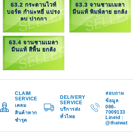
63.2 กระดานไวท์
63.3 จานชามเมลา
บอร์ด กำมะหยี่ แปรง
มีนแท้ พิมพ์ลาย ยกลัง
ลบ ปากกา
63.4 จานชามเมลา
มีนแท้ สีพื้น ยกลัง
สอบถาม
CLAIM
DELIVERY
SERVICE
ข้อมูล
SERVICE
เคลม
086-
บริการส่ง
7009133
สินค้าหาก
ทั่วไทย
Lineid :
ชำรุด
@thaiwat