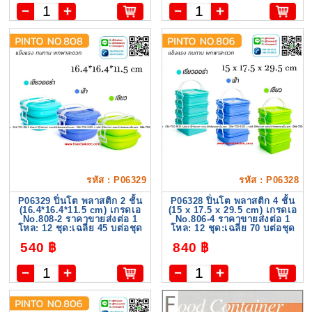
รหัส : P06329
รหัส : P06328
P06329 ปิ่นโต พลาสติก 2 ชั้น
P06328 ปิ่นโต พลาสติก 4 ชั้น
(16.4*16.4*11.5 cm) เกรดเอ
(15 x 17.5 x 29.5 cm) เกรดเอ
No.808-2 ราคาขายส่งต่อ 1
No.806-4 ราคาขายส่งต่อ 1
โหล: 12 ชุด:เฉลี่ย 45 บต่อชุด
โหล: 12 ชุด:เฉลี่ย 70 บต่อชุด
540 ฿
840 ฿