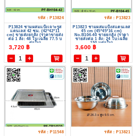
รหัส : P13824
รหัส : P13823
P13824 ชามผสมแป้งเจาะรูส
P13823 ชามผสมแป้งสแตนเลส
แตนเลส 42 ซม. (42*42*11
45 cm (45*45*16 cm)
cm) ขายส่งยกลัง (ราคาขายส่ง
No.B104-40 ขายยกลัง (ราคา
ต่อ 1 ลัง: 48 ใบ:เฉลี่ย 77.5 บ
ขายส่งต่อ 1 ลัง: 24 ใบ:เฉลี่ย
ต่อใบ)
150 บต่อใบ)
3,720 ฿
3,600 ฿
รหัส : P11548
รหัส : P13821