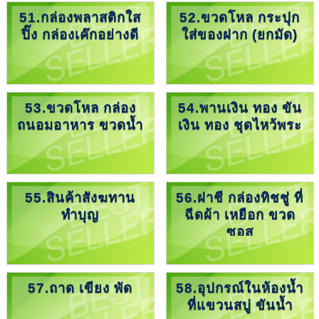
51.กล่องพลาสติกใส
52.ขวดโหล กระปุก
ปิ๊ง กล่องเค๊กอย่างดี
ใส่ของฝาก (ยกมัด)
53.ขวดโหล กล่อง
54.พานเงิน ทอง ขัน
ถนอมอาหาร ขวดน้ำ
เงิน ทอง ชุดไหว้พระ
55.สินค้าสังฆทาน
56.ฝาชี กล่องทิชชู่ ที่
ทำบุญ
ฉีดผ้า เหยือก ขวด
ซอส
57.ถาด เขียง พัด
58.อุปกรณ์ในห้องน้ำ
ที่แขวนสบู่ ขันน้ำ