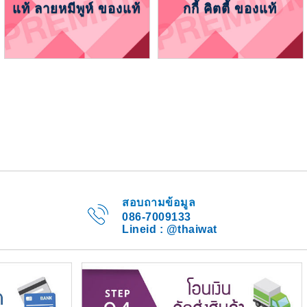
แท้ ลายหมีพูห์ ของแท้
กกี้ คิตตี้ ของแท้
สอบถามข้อมูล
086-7009133
Lineid : @thaiwat