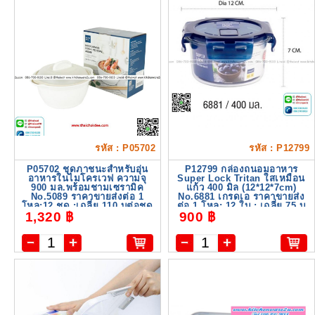
รหัส : P05702
รหัส : P12799
P05702 ชุดภาชนะสำหรับอุ่น
P12799 กล่องถนอมอาหาร
อาหารในไมโครเวฟ ความจุ
Super Lock Tritan ใสเหมือน
900 มล.พร้อมชามเซรามิค
แก้ว 400 มิล (12*12*7cm)
No.5089 ราคาขายส่งต่อ 1
No.6881 เกรดเอ ราคาขายส่ง
โหล:12 ชุด :เฉลี่ย 110 บต่อชุด
ต่อ 1 โหล: 12 ใบ : เฉลี่ย 75 บ
1,320 ฿
900 ฿
ต่อใบ