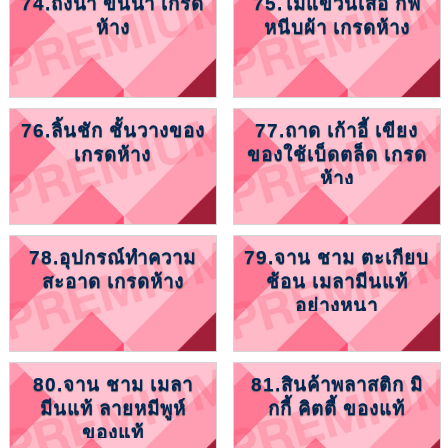
74.ถังน้ำ ขันน้ำ เกรด
75.ไม้แขวนเสื้อ กิ๊ฟ
ห้าง
หนีบผ้า เกรดห้าง
76.ลิ้นชัก ชั้นวางของ
77.ถาด เก้าอี้ เขียง
เกรดห้าง
ของใช้เบ็ดตล็ด เกรด
ห้าง
78.อุปกรณ์ทำความ
79.จาน ชาม ตะเกียบ
สะอาด เกรดห้าง
ช้อน เมลามีนแท้
อย่างหนา
80.จาน ชาม เมลา
81.สินค้าพลาสติก มิ
มีนแท้ ลายหมีพูห์
กกี้ คิตตี้ ของแท้
ของแท้