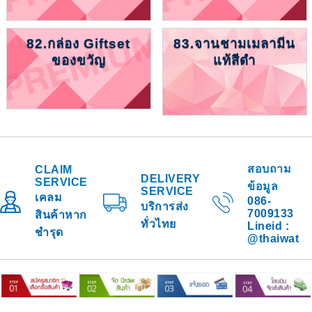
82.กล่อง Giftset
83.จานชามเมลามีน
ของขวัญ
แท้สีดำ
สอบถาม
CLAIM
DELIVERY
SERVICE
ข้อมูล
SERVICE
เคลม
086-
บริการส่ง
7009133
สินค้าหาก
ทั่วไทย
Lineid :
ชำรุด
@thaiwat