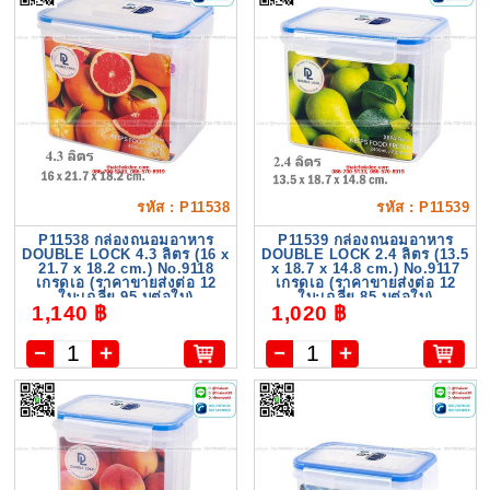
รหัส : P11538
รหัส : P11539
P11538 กล่องถนอมอาหาร
P11539 กล่องถนอมอาหาร
DOUBLE LOCK 4.3 ลิตร (16 x
DOUBLE LOCK 2.4 ลิตร (13.5
21.7 x 18.2 cm.) No.9118
x 18.7 x 14.8 cm.) No.9117
เกรดเอ (ราคาขายส่งต่อ 12
เกรดเอ (ราคาขายส่งต่อ 12
ใบ:เฉลี่ย 95 บต่อใบ)
ใบ:เฉลี่ย 85 บต่อใบ)
1,140 ฿
1,020 ฿