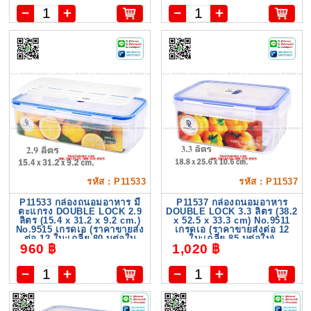
รหัส : P11533
รหัส : P11537
P11533 กล่องถนอมอาหาร มี
P11537 กล่องถนอมอาหาร
ตะแกรง DOUBLE LOCK 2.9
DOUBLE LOCK 3.3 ลิตร (38.2
ลิตร (15.4 x 31.2 x 9.2 cm.)
x 52.5 x 33.3 cm) No.9511
No.9515 เกรดเอ (ราคาขายส่ง
เกรดเอ (ราคาขายส่งต่อ 12
ต่อ 12 ใบ:เฉลี่ย 80 บต่อใบ
ใบ:เฉลี่ย 85 บต่อใบ)
960 ฿
1,020 ฿