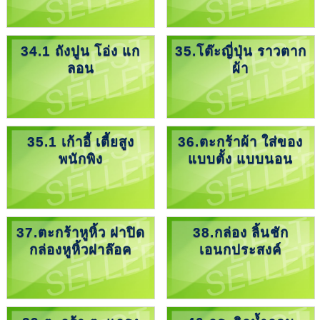
34.1 ถังปูน โอ่ง แก
35.โต๊ะญี่ปุ่น ราวตาก
ลอน
ผ้า
35.1 เก้าอี้ เตี้ยสูง
36.ตะกร้าผ้า ใส่ของ
พนักพิง
แบบตั้ง แบบนอน
37.ตะกร้าหูหิ้ว ฝาปิด
38.กล่อง ลิ้นชัก
กล่องหูหิ้วฝาล๊อค
เอนกประสงค์