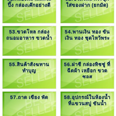
ปิ๊ง กล่องเค๊กอย่างดี
ใส่ของฝาก (ยกมัด)
53.ขวดโหล กล่อง
54.พานเงิน ทอง ขัน
ถนอมอาหาร ขวดน้ำ
เงิน ทอง ชุดไหว้พระ
55.สินค้าสังฆทาน
56.ฝาชี กล่องทิชชู่ ที่
ทำบุญ
ฉีดผ้า เหยือก ขวด
ซอส
57.ถาด เขียง พัด
58.อุปกรณ์ในห้องน้ำ
ที่แขวนสบู่ ขันน้ำ