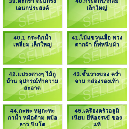
39.ตะกร้า ตะแกรง
40.กระติกน้ำกลม
เอนกประสงค์
เล็กใหญ่
40.1 กระติกน้ำ
41.ไม้แขวนเสื้อ พวง
เหลี่ยม เล็กใหญ่
ตากผ้า กิ๊ฟหนีบผ้า
42.แปรงต่างๆ ไม้ถู
43.ชั้นวางของ คว่ำ
บ้าน อุปกรณ์ทำความ
จาน กล่องรองเท้า
สะอาด
44.กะทะ หมูกะทะ
45.เครื่องครัวอลูมิ
กาน้ำ หม้อด้าม หม้อ
เนียม ยี่ห้อจรเข้ ของ
ลาว ปิ่นโต
แท้