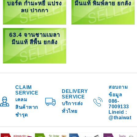
บอร์ด กำมะหยี่ แปรง
มีนแท้ พิมพ์ลาย ยกลัง
ลบ ปากกา
63.4 จานชามเมลา
มีนแท้ สีพื้น ยกลัง
สอบถาม
CLAIM
DELIVERY
SERVICE
ข้อมูล
SERVICE
เคลม
086-
บริการส่ง
7009133
สินค้าหาก
ทั่วไทย
Lineid :
ชำรุด
@thaiwat