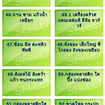
46.จาน ชาม แก้วน้ำ
45.1 เครื่องครัวส
เหยือก
แตนเลสแท้ ยี่ห้อ จากั
วร์
47.ช้อน มีด ตะหลิว
48.ถังขยะ เล็กใหญ่ ที่
ทัพพี
โกยผง ถังขยะเหยียบ
49.ลังผลไม้ ลังคว่ำ
50.กล่องพลาสติก ใส
แก้ว ทนกระแทก
ปิ๊ง แบ่งช่อง
51.กล่องพลาสติกใส
52.ขวดโหล กระปุก