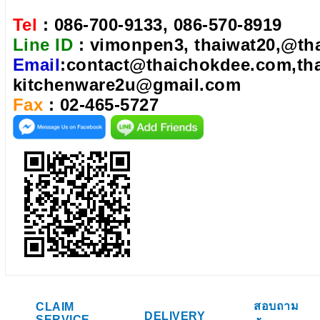
Tel
: 086-700-9133, 086-570-8919
Line ID
: vimonpen3, thaiwat20,@th
Email
:contact@thaichokdee.com,th
kitchenware2u@gmail.com
Fax
: 02-465-5727
สอบถาม
CLAIM
DELIVERY
SERVICE