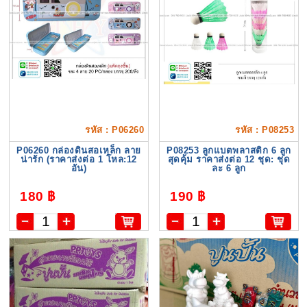
รหัส : P06260
รหัส : P08253
P06260 กล่องดินสอเหล็ก ลาย
P08253 ลูกแบตพลาสติก 6 ลูก
น่ารัก (ราคาส่งต่อ 1 โหล:12
สุดคุ้ม ราคาส่งต่อ 12 ชุด: ชุด
อัน)
ละ 6 ลูก
180 ฿
190 ฿