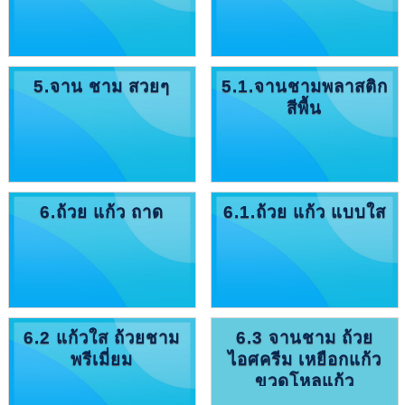
5.จาน ชาม สวยๆ
5.1.จานชามพลาสติก
สีพื้น
6.ถ้วย แก้ว ถาด
6.1.ถ้วย แก้ว แบบใส
6.2 แก้วใส ถ้วยชาม
6.3 จานชาม ถ้วย
พรีเมี่ยม
ไอศครีม เหยือกแก้ว
ขวดโหลแก้ว