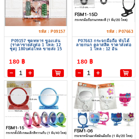
รหัส : P09157
รหัส : P07663
P09157 ชุดทหาร ของเล่น
P07663 กระจกมือถือ พับได้
(ราคาขายส่งต่อ 1 โหล: 12
ลายกนก คลาสสิค ราคาส่งต่อ
ชุด) 180บต่อโหล ขายส่ง 15
1 โหล : 12 อัน
180 ฿
180 ฿