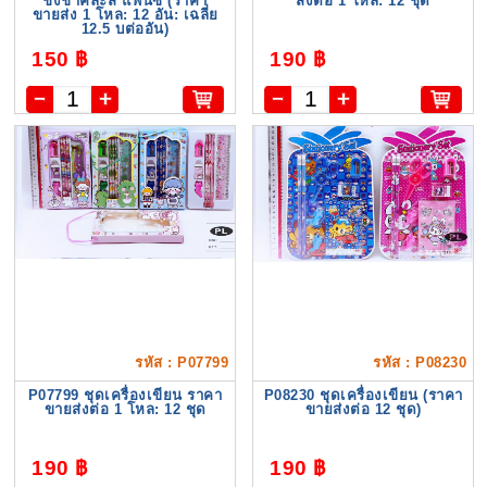
ชิงช้าคละสี แฟนซี (ราคา
ส่งต่อ 1 โหล: 12 ชุด
ขายส่ง 1 โหล: 12 อัน: เฉลี่ย
12.5 บต่ออัน)
150 ฿
190 ฿
รหัส : P07799
รหัส : P08230
P07799 ชุดเครื่องเขียน ราคา
P08230 ชุดเครื่องเขียน (ราคา
ขายส่งต่อ 1 โหล: 12 ชุด
ขายส่งต่อ 12 ชุด)
190 ฿
190 ฿