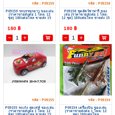
รหัส : P09159
รหัส : P09158
P09159 รถบรรทุกยาว ของเล่น
P09158 ชุดสัตว์ซาฟารี ของ
(ราคาขายส่งต่อ 1 โหล: 12
เล่น (ราคาขายส่งต่อ 1 โหล:
ชุด) 180บต่อโหล ขายส่ง 15
12 ชุด) 180บต่อโหล ขายส่ง 15
180 ฿
180 ฿
รหัส : P09155
รหัส : P09154
P09155 รถเก๋ง สุดเท่ห์ ของเล่น
P09154 เครื่องบิน ของเล่น
(ราคาขายส่งต่อ 1 โหล: 12
(ราคาขายส่งต่อ 1 โหล: 12
ชุด) 180บต่อโหล ขายส่ง 15
ชุด) 180บต่อโหล