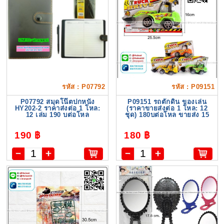
รหัส : P07792
รหัส : P09151
P07792 สมุดโน๊ตปกหนัง
P09151 รถตักดิน ของเล่น
HY202-2 ราคาส่งต่อ 1 โหล:
(ราคาขายส่งต่อ 1 โหล: 12
12 เล่ม 190 บต่อโหล
ชุด) 180บต่อโหล ขายส่ง 15
190 ฿
180 ฿